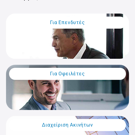
Για Επενδυτές
Για Οφειλέτες
Διαχείριση Aκινήτων