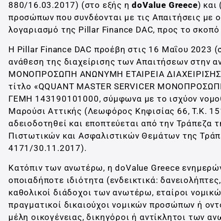
880/16.03.2017) (στο εξής η
doValue Greece
) και
προσώπων που συνδέονται με τις Απαιτήσεις με 
λογαριασμό της Pillar Finance DAC, προς το σκοπ
Η Pillar Finance DAC προέβη στις 16 Μαΐου 2023 
ανάθεση της διαχείρισης των Απαιτήσεων στην 
ΜΟΝΟΠΡΟΣΩΠΗ ΑΝΩΝΥΜΗ ΕΤΑΙΡΕΙΑ ΔΙΑΧΕΙΡΙΣΗΣ Α
τίτλο «QQUANT MASTER SERVICER ΜΟΝΟΠΡΟΣΩΠΗ A
ΓΕΜΗ 143190101000, σύμφωνα με το ισχύον νομοθε
Μαρούσι Αττικής (Λεωφόρος Κηφισίας 66, Τ.Κ. 1512
αδειοδοτηθεί και εποπτεύεται από την Τράπεζα 
Πιστωτικών και Ασφαλιστικών Θεμάτων της Τράπε
4171/30.11.2017).
Κατόπιν των ανωτέρω, η doValue Greece ενημερών
οποιαδήποτε ιδιότητα (ενδεικτικά: δανειολήπτες,
καθολικοί διάδοχοι των ανωτέρω, εταίροι νομικ
πραγματικοί δικαιούχοι νομικών προσώπων ή οντ
μέλη οικογένειας, δικηγόροι ή αντίκλητοι των αν