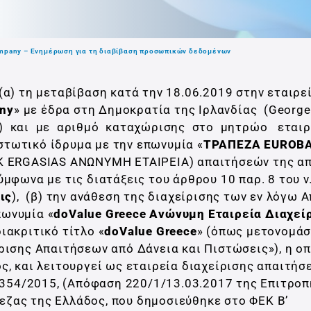
 Company – Eνημέρωση για τη διαβίβαση προσωπικών δεδομένων
α) τη μεταβίβαση κατά την 18.06.2019 στην εταιρεί
any
» με έδρα στη Δημοκρατία της Ιρλανδίας (George
 1) και με αριθμό καταχώρισης στο μητρώο εται
ιστωτικό ίδρυμα με την επωνυμία «
ΤΡΑΠΕΖΑ EUROB
 ERGASIAS ΑΝΩΝΥΜΗ ΕΤΑΙΡΕΙΑ) απαιτήσεών της α
ύμφωνα με τις διατάξεις του άρθρου 10 παρ. 8 του 
ις
), (β) την ανάθεση της διαχείρισης των εν λόγω 
πωνυμία «
doValue Greece Ανώνυμη Εταιρεία Διαχεί
διακριτικό τίτλο «
doValue Greece
» (όπως μετονομάσ
ρισης Απαιτήσεων από Δάνεια και Πιστώσεις»), η οπ
ς, και λειτουργεί ως εταιρεία διαχείρισης απαιτήσ
.4354/2015, (Απόφαση 220/1/13.03.2017 της Επιτρο
ζας της Ελλάδος, που δημοσιεύθηκε στο ΦΕΚ Β’