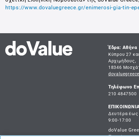
https://www.dovaluegreece.gr/enimerosi-gia-tin-e
Έδρα: Αθήνα
Κύπρου 27 κα
Αρχιμήδους,
18346 Μοσχά
dovaluegreec
Τηλέφωνο Επ
210 4847500
ΕΠΙΚΟΙΝΩΝΙ
Δευτέρα έως
9:00-17:00
doValue Gre
Πιστώσεις - 