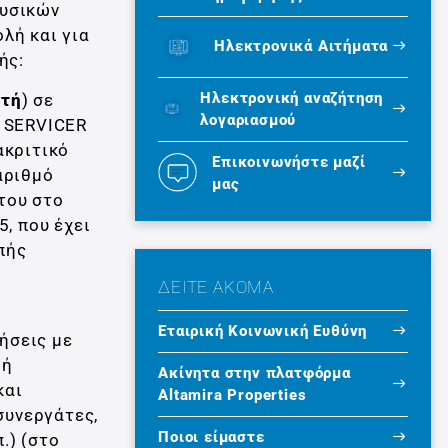
φυσικών
ολή και για
Ηλεκτρονικά Αιτήματα
ής:
Ηλεκτρονική αναζήτηση
στή
) σε
λογαριασμού
R SERVICER
κριτικό
Επικοινωνήστε μαζί
 αριθμό
μας
του στο
5, που έχει
πής
ΔΕΙΤΕ ΑΚΟΜΑ
Εταιρική Κοινωνική Ευθύνη
ήσεις με
 ή
Ακίνητα στην πλατφόρμα
και
Altamira Properties
συνεργάτες,
Ποιοι είμαστε
.) (στο