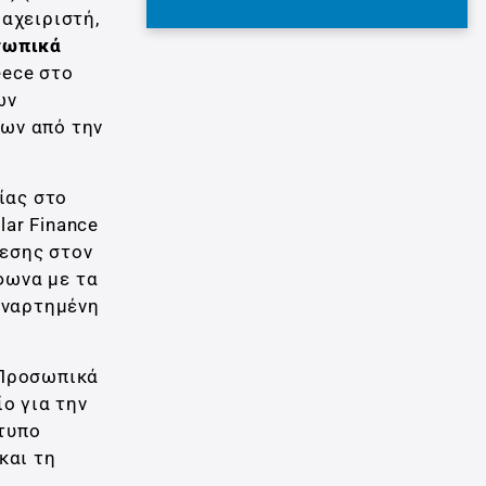
αχειριστή,
σωπικά
eece στο
ων
εων από την
ίας στο
lar Finance
θεσης στον
φωνα με τα
αναρτημένη
 Προσωπικά
ο για την
ντυπο
και τη