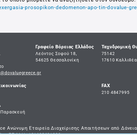
pexergasia-prosopikon-dedomenon-apo-tin-dovalue-gr
Γραφείο Βόρειας Ελλάδος
Ταχυδρομική Θ
ι
Λεόντος Σοφού 18,
75142
54625 Θεσσαλονίκη
17610 Καλλιθέα
το
e@dovaluegreece.gr
ικοινωνίας
FAX
210 4847995
Α
 Παρασκευή
ece Ανώνυμη Εταιρεία Διαχείρισης Απαιτήσεων από Δάνεια
Αρ. Γ.Ε.Μ.Η.:121602601000