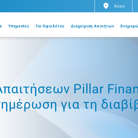
Χώρα
ε
Υπηρεσίες
Για Οφειλέτες
Διαχείριση Ακινήτων
Ενημερώ
παιτήσεων Pillar Fina
Eνημέρωση για τη δια