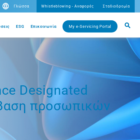
Γλώσσα
Whistleblowing - Αναφορές
Σταδιοδρομία
σεις
ESG
Eπικοινωνία
My e-Servicing Portal
nce Designated
βίβαση προσωπικών