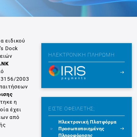
α ειδικού
's Dock
ΗΛΕΚΤΡΟΝΙΚΉ ΠΛΗΡΩΜΉ
ρειών
ANK
πό
ν.3156/2003
Απαιτήσεων
ρισης
τηκε η
ΕΙΣΤΕ ΟΦΕΙΛΕΤΗΣ;
οία έχει
εων από
Ηλεκτρονική Πλατφόρμα
πής
Προσωποποιημένης
Πληροφόρησης