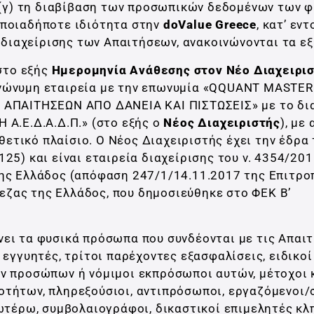
 (γ) τη διαβίβαση των προσωπικών δεδομένων των 
οποιαδήποτε ιδιότητα στην
doValue Greece
, κατ’ εντ
ό διαχείρισης των Απαιτήσεων, ανακοινώνονται τα εξ
(στο εξής
Ημερομηνία Ανάθεσης στον Νέο Διαχειρι
ανώνυμη εταιρεία με την επωνυμία «QQUANT MASTE
ΠΑΙΤΗΣΕΩΝ ΑΠΟ ΔΑΝΕΙΑ ΚΑΙ ΠΙΣΤΩΣΕΙΣ» με το δια
.E.Δ.Α.Δ.Π.» (στο εξής ο
Νέος Διαχειριστής
), με
τικό πλαίσιο. Ο Νέος Διαχειριστής έχει την έδρα 
5) και είναι εταιρεία διαχείρισης του ν. 4354/201
της Ελλάδος (απόφαση 247/1/14.11.2017 της Επιτρο
ζας της Ελλάδος, που δημοσιεύθηκε στο ΦΕΚ Β’
ει τα φυσικά πρόσωπα που συνδέονται με τις Απαιτ
 εγγυητές, τρίτοι παρέχοντες εξασφαλίσεις, ειδικοί
ών προσώπων ή νόμιμοι εκπρόσωποι αυτών, μέτοχοι 
οτήτων, πληρεξούσιοι, αντιπρόσωποι, εργαζόμενοι/
ωτέρω, συμβολαιογράφοι, δικαστικοί επιμελητές κλπ