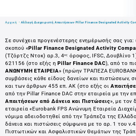
Αρχική
Aλλαγή Διαχειριστή Απαιτήσεων Pillar Finance Designated Αctivity
Σε συνέχεια προγενέστερης ενημέρωσής σας για: (
σκοπού «
Pillar Finance Designated Activity Comp
(Τζόρτζς Ντοκ) αρ.3, 4
όροφος, IFSC, Δουβλίνο
ος
621156 (στο εξής η
Pillar Finance DAC
), από το π
ΑΝΩΝΥΜΗ ΕΤΑΙΡΕΙΑ
» (πρώην ΤΡΑΠΕΖΑ EUROBANK
συμβάσεις κάθε είδους δανείων και πιστώσεων, σ
και των άρθρων 455 επ. ΑΚ (στο εξής οι
Απαιτήσε
από την Pillar Finance DAC στην εταιρεία με την ε
Απαιτήσεων από Δάνεια και Πιστώσεις
», με τον 
εταιρεία «Eurobank FPS Ανώνυμη Εταιρεία Διαχεί
νόμιμα αδειοδοτηθεί από την Τράπεζα της Ελλάδο
δάνεια και πιστώσεις σύμφωνα με το αρ. 1 του ν
Πιστωτικών και Ασφαλιστικών Θεμάτων της Τράπε