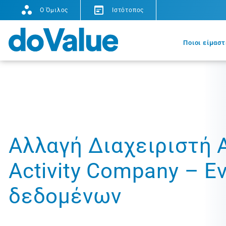
O Όμιλος
Ιστότοπος
Ποιοι είμαστ
Aλλαγή Διαχειριστή Α
Αctivity Company – 
δεδομένων