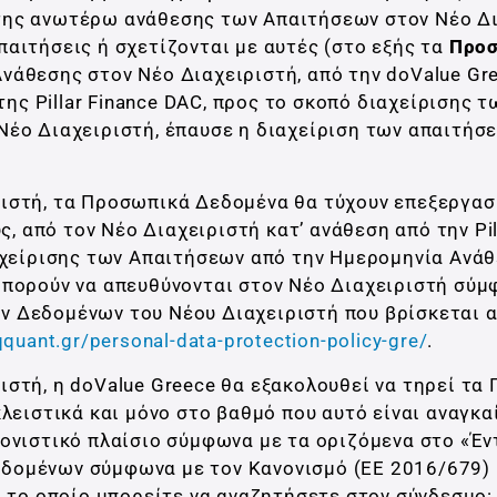
 της ανωτέρω ανάθεσης των Απαιτήσεων στον Νέο Δι
αιτήσεις ή σχετίζονται με αυτές (στο εξής τα
Προ
νάθεσης στον Νέο Διαχειριστή, από την doValue Gr
της Pillar Finance DAC, προς το σκοπό διαχείρισης τ
έο Διαχειριστή, έπαυσε η διαχείριση των απαιτήσ
ιστή, τα Προσωπικά Δεδομένα θα τύχουν επεξεργασ
ς, από τον Νέο Διαχειριστή κατ’ ανάθεση από την Pil
αχείρισης των Απαιτήσεων από την Ημερομηνία Ανά
μπορούν να απευθύνονται στον Νέο Διαχειριστή σύμ
ν Δεδομένων του Νέου Διαχειριστή που βρίσκεται 
quant.gr/personal-data-protection-policy-gre/
.
στή, η doValue Greece θα εξακολουθεί να τηρεί τα
λειστικά και μόνο στο βαθμό που αυτό είναι αναγκαί
ονιστικό πλαίσιο σύμφωνα με τα οριζόμενα στο «Έ
δομένων σύμφωνα με τον Κανονισμό (ΕΕ 2016/679) 
, το οποίο μπορείτε να αναζητήσετε στον σύνδεσμο: