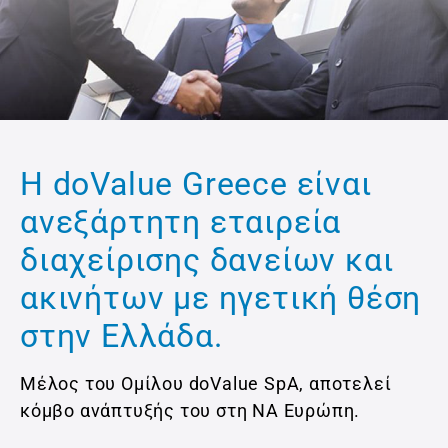
H doValue Greece είναι
ανεξάρτητη εταιρεία
διαχείρισης δανείων και
ακινήτων με ηγετική θέση
στην Ελλάδα.
Μέλος του Ομίλου doValue SpA, αποτελεί
κόμβο ανάπτυξής του στη ΝΑ Ευρώπη.