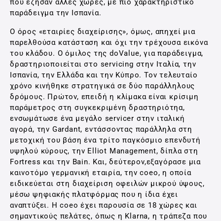
που έζησαν άλλες χώρες, με πιο χαρακτηριστικό
παράδειγμα την Ισπανία.
Ο όρος «εταιρίες διαχείρισης», όμως, απηχεί μια
παρελθούσα κατάσταση και όχι την τρέχουσα εικόνα
του κλάδου. Ο όμιλος της doValue, για παράδειγμα,
δραστηριοποιείται στο servicing στην Ιταλία, την
Ισπανία, την Ελλάδα και την Κύπρο. Τον τελευταίο
χρόνο κινήθηκε στρατηγικά σε δύο παράλληλους
δρόμους. Πρώτον, επειδή η κλίμακα είναι κρίσιμη
παράμετρος στη συγκεκριμένη δραστηριότηα,
ενσωμάτωσε ένα μεγάλο servicer στην ιταλική
αγορά, την Gardant, εντάσσοντας παράλληλα στη
μετοχική του βάση ένα τρίτο παγκόσμιο επενδυτή
υψηλού κύρους, την Elliot Management, δίπλα στη
Fortress και την Bain. Και, δεύτερον,εξαγόρασε μια
καινοτόμο γερμανική εταιρία, την coeo, η οποία
ειδικεύεται στη διαχείριση οφειλών μικρού ύψους,
μέσω ψηφιακής πλατφόρμας που η ίδια έχει
αναπτύξει. Η coeo έχει παρουσία σε 18 χώρες και
σημαντικούς πελάτες, όπως η Klarna, η τράπεζα που