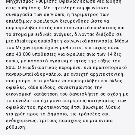
Μηχανισμός Ρύθμισης Οφειλών έδωσε νέα ώθηση
στις ρυθμίσεις. Με την πλήρη συμφωνία και
συνεργασία των servicers, η περίμετρος των
επιλέξιμων οφειλετών διευρύνθηκε ώστε να
συμπεριλάβει εκτός από οικονομικά ευάλωτους και
τα άτομα με ειδικές ανάγκες, δίνοντας διέξοδο σε
μια ιδιαίτερα ευαίσθητη κοινωνικά κατηγορία. Μέσω
του Μηχανισμού έχουν ρυθμιστεί επιτυχώς πάνω
από 43.000 υποθέσεις για οφειλές άνω των 14 δις
ευρώ, με ποσοστό εγκρισιμότητας της τάξης του
80%. Ο Εξωδικαστικός παραμένει ένα πρωτοποριακό
πανευρωπαϊκά εργαλείο, με ανοιχτή αρχιτεκτονική,
που μπορεί στο μέλλον να συμπεριλάβει και άλλες
οφειλές, κάθε είδους, συνεκτιμώντας την
οικονομική κατάσταση του δανειολήπτη σε σχέση με
το σύνολο -και όχι μόνο επιμέρους κατηγορίες- των
οφειλών του, προτείνοντας έτσι βιώσιμες λύσεις
για χρέη προς το Δημόσιο, τις τράπεζες και,
ενδεχομένως, τρίτους παρόχους σε μια ενιαία
ρύθμιση.