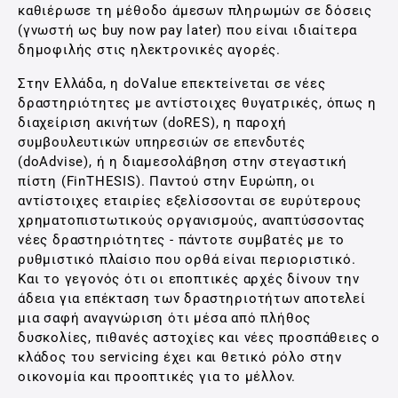
καθιέρωσε τη μέθοδο άμεσων πληρωμών σε δόσεις
(γνωστή ως buy now pay later) που είναι ιδιαίτερα
δημοφιλής στις ηλεκτρονικές αγορές.
Στην Ελλάδα, η doValue επεκτείνεται σε νέες
δραστηριότητες με αντίστοιχες θυγατρικές, όπως η
διαχείριση ακινήτων (doRES), η παροχή
συμβουλευτικών υπηρεσιών σε επενδυτές
(doAdvise), ή η διαμεσολάβηση στην στεγαστική
πίστη (FinTHESIS). Παντού στην Ευρώπη, οι
αντίστοιχες εταιρίες εξελίσσονται σε ευρύτερους
χρηματοπιστωτικούς οργανισμούς, αναπτύσσοντας
νέες δραστηριότητες - πάντοτε συμβατές με το
ρυθμιστικό πλαίσιο που ορθά είναι περιοριστικό.
Και το γεγονός ότι οι εποπτικές αρχές δίνουν την
άδεια για επέκταση των δραστηριοτήτων αποτελεί
μια σαφή αναγνώριση ότι μέσα από πλήθος
δυσκολίες, πιθανές αστοχίες και νέες προσπάθειες ο
κλάδος του servicing έχει και θετικό ρόλο στην
οικονομία και προοπτικές για το μέλλον.