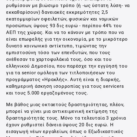
ρυθμίσουν με βιώσιμο τρόπο (ή -ως ύστατη λύση- να
εκκαθαρίσουν) δανειακές εκκρεμότητες 2,5
εκατομμυρίων οφειλετών, φυσικών και νομικών
προσώπων, ύψους 93 δις ευρώ - περίπου 44% του
ΑΕΠ της χώρας. Και να το κάνουν με τρόπο που να
είναι επωφελής για την οικονομία, με το μικρότερο
δυνατό κοινωνικό αντίκτυπο, τιμώντας την
εμπιστοσύνη τόσο των επενδυτών, που τους
ανέθεσαν τα χαρτοφυλάκιά τους, όσο και του
ελληνικού Δημοσίου, που παρέσχε την εγγύησή του
για τα senior ομόλογα των τιτλοποιήσεων του
προγράμματος «Ηρακλής». Αυτή είναι η διαρκής,
καθημερινή άσκηση ισορροπίας για τους servicers
και τους 5.000 εργαζομένους τους.
Με βάθος μιας οκταετούς δραστηριότητας, πλέον,
μπορεί να γίνει μια αντικειμενική εκτίμηση της
δραστηριότητάς τους. Μόνο τα τελευταία 3 χρόνια
έχουν ρυθμιστεί δάνεια ύψους 20 δις ευρώ. Η
εισαγωγή νέων εργαλείων, όπως ο Εξωδικαστικός