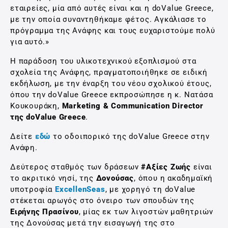
εταιρείες, μία από αυτές είναι και η doValue Greece,
με την οποία συναντηθήκαμε φέτος. Αγκάλιασε το
πρόγραμμα της Ανάφης και τους ευχαριστούμε πολύ
για αυτό.»
Η παράδοση του υλικοτεχνικού εξοπλισμού στα
σχολεία της Ανάφης, πραγματοποιήθηκε σε ειδική
εκδήλωση, με την έναρξη του νέου σχολικού έτους,
όπου την doValue Greece εκπροσώπησε η κ. Νατάσα
Κουκουράκη,
Marketing & Communication Director
της doValue Greece
.
Δείτε
εδώ
το οδοιπορικό της doValue Greece στην
Ανάφη.
Δεύτερος σταθμός των δράσεων
#Αξίες Ζωής
είναι
το ακριτικό νησί, της
Δονούσας
, όπου η ακαδημαϊκή
υποτροφία
ExcellenSeas
, με χορηγό τη doValue
στέκεται αρωγός στο όνειρο των σπουδών της
Ειρήνης Πρασίνου
, μίας εκ των λιγοστών μαθητριών
της Δονούσας μετά την εισαγωγή της στο