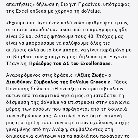
απαιτήσεις» δήλωσε η Ειρήνη Πρασίνου, υπότροφος
της ExcellenSeas με χορηγό τη doValue.
«Έχουμε επιτύχει έναν πολύ καλό αριθμό φοιτητών,
οι οποίοι σπουδάζουν μέσα από το πρόγραμμα, ήδη
είναι 32 και φέτος φτάνουμε τους 40. Στόχος μας
είναι να μπορούσαμε να καλύψουμε όλες τις
αιτήσεις αλλά αυτό δεν μπορεί να γίνει παρά μόνο με
τη βοήθεια των χορηγών μας» δήλωσε η κ. Ευγενία
Τζαννίνη,
Πρόεδρος του ΔΣ του ExcellenSeas
.
Αναφερόμενος στις δράσεις
«Αξίες Ζωής»
ο
Διευθύνων Σύμβουλος της DoValue Greece
κ. Τάσος
Πανούσης δήλωσε: «Η έναρξη των πρωτοβουλιών
αυτών από τα ακριτικά νησιά μας, σηματοδοτεί τη
δέσμευση της doValue να επιστρέφει στην κοινωνία
μέρος των εσόδων που παράγονται από τη δουλειά
των ανθρώπων μας. Αποτελεί συνειδητή επιλογή
μας η στήριξη τόσο των ακριτικών σχολείων, αρχής
γενομένης από την Ανάφη, συμβάλλοντας στη
δημιουργία κινήτρων για τα παιδιά που προάγουν το