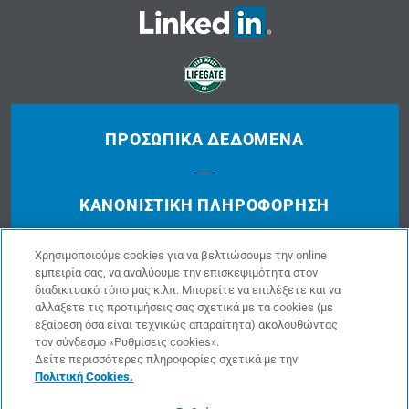
ΠΡΟΣΩΠΙΚΆ ΔΕΔΟΜΈΝΑ
ΚΑΝΟΝΙΣΤΙΚΉ ΠΛΗΡΟΦΌΡΗΣΗ
Χρησιμοποιούμε cookies για να βελτιώσουμε την online
ΔΙΑΧΕΊΡΙΣΗΣ ΠΑΡΑΠΌΝΩΝ
εμπειρία σας, να αναλύουμε την επισκεψιμότητα στον
διαδικτυακό τόπο μας κ.λπ. Μπορείτε να επιλέξετε και να
αλλάξετε τις προτιμήσεις σας σχετικά με τα cookies (με
εξαίρεση όσα είναι τεχνικώς απαραίτητα) ακολουθώντας
ΌΡΟΙ ΧΡΉΣΗΣ
τον σύνδεσμο «Ρυθμίσεις cookies».
Δείτε περισσότερες πληροφορίες σχετικά με την
Πολιτική Cookies.
COOKIES