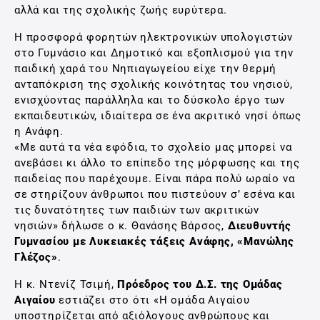
αλλά και της σχολικής ζωής ευρύτερα.
Η προσφορά φορητών ηλεκτρονικών υπολογιστών
στο Γυμνάσιο και Δημοτικό και εξοπλισμού για την
παιδική χαρά του Νηπιαγωγείου είχε την θερμή
ανταπόκριση της σχολικής κοινότητας του νησιού,
ενισχύοντας παράλληλα και το δύσκολο έργο των
εκπαιδευτικών, ιδιαίτερα σε ένα ακριτικό νησί όπως
η Ανάφη.
«Με αυτά τα νέα εφόδια, το σχολείο μας μπορεί να
ανεβάσει κι άλλο το επίπεδο της μόρφωσης και της
παιδείας που παρέχουμε. Είναι πάρα πολύ ωραίο να
σε στηρίζουν άνθρωποι που πιστεύουν σ’ εσένα και
τις δυνατότητες των παιδιών των ακριτικών
νησιών» δήλωσε ο κ. Θανάσης Βάρσος,
Διευθυντής
Γυμνασίου με Λυκειακές τάξεις Ανάφης, «Μανώλης
Γλέζος»
.
Η κ. Ντενίζ Τσιμή,
Πρόεδρος του Δ.Σ. της Ομάδας
Αιγαίου
εστιάζει στο ότι «Η ομάδα Αιγαίου
υποστηρίζεται από αξιόλογους ανθρώπους και