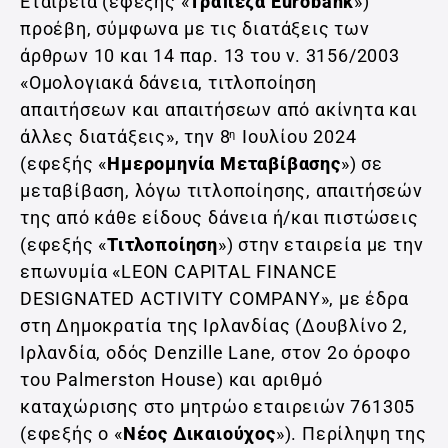
Εταιρεία (εφεξής «
Τράπεζα Eurobank
»)
προέβη, σύμφωνα με τις διατάξεις των
άρθρων 10 και 14 παρ. 13 του ν. 3156/2003
«Ομολογιακά δάνεια, τιτλοποίηση
απαιτήσεων και απαιτήσεων από ακίνητα και
άλλες διατάξεις», την 8
Ιουλίου 2024
η
(εφεξής «
Ημερομηνία Μεταβίβασης
») σε
μεταβίβαση, λόγω τιτλοποίησης, απαιτήσεών
της από κάθε είδους δάνεια ή/και πιστώσεις
(εφεξής «
Τιτλοποίηση
») στην εταιρεία με την
επωνυμία «LEON CAPITAL FINANCE
DESIGNATED ACTIVITY COMPANY», με έδρα
στη Δημοκρατία της Ιρλανδίας (Δουβλίνο 2,
Ιρλανδία, οδός Denzille Lane, στον 2ο όροφο
του Palmerston House) και αριθμό
καταχώρισης στο μητρώο εταιρειών 761305
(εφεξής ο «
Νέος Δικαιούχος
»). Περίληψη της