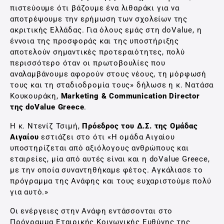
πιστεύουμε ότι βάζουμε ένα λιθαράκι για να
αποτρέψουμε την ερήμωση των σχολείων της
ακριτικής Ελλάδας. Για όλους εμάς στη doValue, η
έννοια της προσφοράς και της υποστήριξης
αποτελούν σημαντικές προτεραιότητες, πολύ
περισσότερο όταν οι πρωτοβουλίες που
αναλαμβάνουμε αφορούν στους νέους, τη μόρφωσή
τους και τη σταδιοδρομία τους» δήλωσε η κ. Νατάσα
Κουκουράκη,
Marketing & Communication Director
της doValue Greece
.
Η κ. Ντενίζ Τσιμή,
Πρόεδρος του Δ.Σ. της Ομάδας
Αιγαίου
εστιάζει στο ότι «Η ομάδα Αιγαίου
υποστηρίζεται από αξιόλογους ανθρώπους και
εταιρείες, μία από αυτές είναι και η doValue Greece,
με την οποία συναντηθήκαμε φέτος. Αγκάλιασε το
πρόγραμμα της Ανάφης και τους ευχαριστούμε πολύ
για αυτό.»
Οι ενέργειες στην Ανάφη εντάσσονται στο
Πρόγραμμα Εταιρικής Κοινωνικής Ευθύνης της