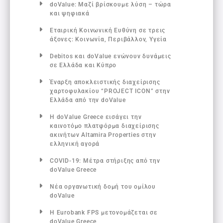
doValue: Μαζί βρίσκουμε λύση – τώρα
και ψηφιακά
Εταιρική Κοινωνική Ευθύνη σε τρεις
άξονες: Κοινωνία, Περιβάλλον, Υγεία
Debitos και doValue ενώνουν δυνάμεις
σε Ελλάδα και Κύπρο
Έναρξη αποκλειστικής διαχείρισης
χαρτοφυλακίου “PROJECT ICON” στην
Ελλάδα από την doValue
Η doValue Greece εισάγει την
καινοτόμο πλατφόρμα διαχείρισης
ακινήτων Altamira Properties στην
ελληνική αγορά
COVID-19: Μέτρα στήριξης από την
doValue Greece
Νέα οργανωτική δομή του ομίλου
doValue
Η Eurobank FPS μετονομάζεται σε
doValue Greece