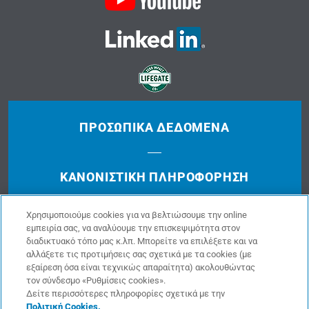
ΠΡΟΣΩΠΙΚΆ ΔΕΔΟΜΈΝΑ
ΚΑΝΟΝΙΣΤΙΚΉ ΠΛΗΡΟΦΌΡΗΣΗ
Χρησιμοποιούμε cookies για να βελτιώσουμε την online
ΔΙΑΧΕΊΡΙΣΗΣ ΠΑΡΑΠΌΝΩΝ
εμπειρία σας, να αναλύουμε την επισκεψιμότητα στον
διαδικτυακό τόπο μας κ.λπ. Μπορείτε να επιλέξετε και να
αλλάξετε τις προτιμήσεις σας σχετικά με τα cookies (με
εξαίρεση όσα είναι τεχνικώς απαραίτητα) ακολουθώντας
ΌΡΟΙ ΧΡΉΣΗΣ
τον σύνδεσμο «Ρυθμίσεις cookies».
Δείτε περισσότερες πληροφορίες σχετικά με την
Πολιτική Cookies.