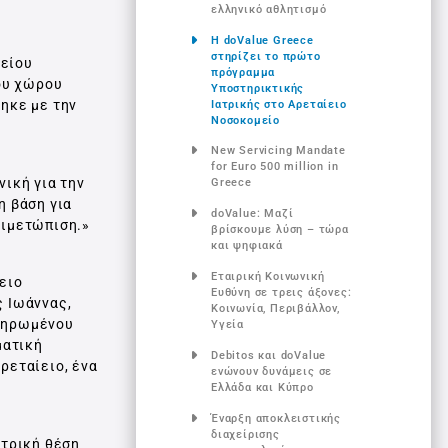
ελληνικό αθλητισμό
Η doValue Greece
στηρίζει το πρώτο
ιείου
πρόγραμμα
ου χώρου
Υποστηρικτικής
θηκε με την
Ιατρικής στο Αρεταίειο
Νοσοκομείο
New Servicing Mandate
for Euro 500 million in
νική για την
Greece
η βάση για
doValue: Μαζί
τιμετώπιση.»
βρίσκουμε λύση – τώρα
και ψηφιακά
Εταιρική Κοινωνική
ειο
Ευθύνη σε τρεις άξονες:
ς Ιωάννας,
Κοινωνία, Περιβάλλον,
κληρωμένου
Υγεία
ματική
Debitos και doValue
ρεταίειο, ένα
ενώνουν δυνάμεις σε
Ελλάδα και Κύπρο
Έναρξη αποκλειστικής
διαχείρισης
ντρική θέση