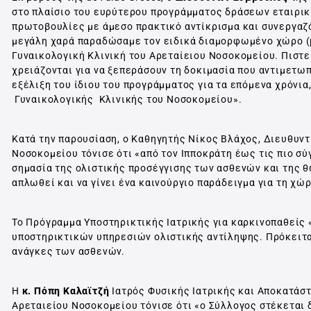
στο πλαίσιο του ευρύτερου προγράμματος δράσεων εταιρικ
πρωτοβουλίες με άμεσο πρακτικό αντίκρισμα και συνεργαζό
μεγάλη χαρά παραδώσαμε τoν ειδικά διαμορφωμένο χώρο (p
Γυναικολογική Κλινική του Αρεταίειου Νοσοκομείου. Πιστε
χρειάζονται για να ξεπεράσουν τη δοκιμασία που αντιμετωπ
εξέλιξη του ίδιου του προγράμματος για τα επόμενα χρόνια
Γυναικολογικής Κλινικής του Νοσοκομείου».
Κατά την παρουσίαση, ο Καθηγητής Νίκος Βλάχος, Διευθυντ
Νοσοκομείου τόνισε ότι «από τον Ιπποκράτη έως τις πιο σ
σημασία της ολιστικής προσέγγισης των ασθενών και της θ
απλωθεί και να γίνει ένα καινούργιο παράδειγμα για τη χώ
To Πρόγραμμα Υποστηρικτικής Ιατρικής για καρκινοπαθείς «
υποστηρικτικών υπηρεσιών ολιστικής αντίληψης. Πρόκειτα
ανάγκες των ασθενών.
Η
κ. Πόπη Καλαϊτζή
Ιατρός Φυσικής Ιατρικής και Αποκατάσ
Αρεταιείου Νοσοκομείου τόνισε ότι «ο Σύλλογος στέκεται δ