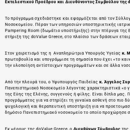
Εκτελεστικού Προέδρου και Διευθύνοντος Συμβούλου της 
Το πρόγραμμα σχεδιάστηκε και εφαρμόζεται από τον Σύλλο
Νοσοκομείου. Πέραν των υπηρεσιών υποστηρικτικής ιατρικ
Pampering Room (δωμάτιο υποστήριξης) στην πτέρυγα της Β
στήριξη της doValue Greece, στο πλαίσιο των δράσεων ετα
Στον χαιρετισμό της η Αναπληρώτρια Υπουργός Υγείας
κ. 
πρωτοβουλία και υπογράμμισε τη σημασία που έχει «το καιν
την υλοποίηση αντίστοιχων προγραμμάτων και σε άλλα νοσο
Από την πλευρά του, ο Υφυπουργός Παιδείας
κ. Άγγελος Συ
Πανεπιστημιακό Νοσοκομείο λέγοντας χαρακτηριστικά «ο γυ
της Εύης της Ελένης, συγγενούς ή φίλης. Είναι δίπλα μας.
προγράμματος για να στηρίξει τη γυναίκα ασθενή στο πιο δ
ψυχολογική και θεραπευτική υποστήριξη για να προετοιμαστ
δημόσιο Πανεπιστημιακό νοσοκομείο το οποίο προχώρησε σ
Εκ μέρους της doValue Greece, o
Διευθύνων Σύμβουλος
της 