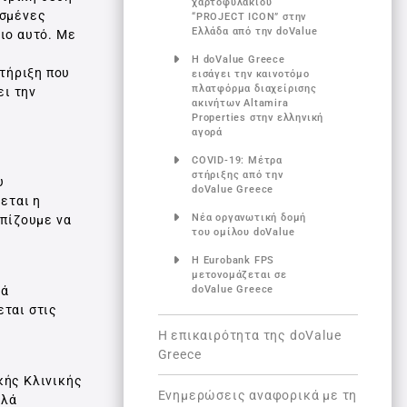
χαρτοφυλακίου
ασμένες
“PROJECT ICON” στην
Ελλάδα από την doValue
ιο αυτό. Με
Η doValue Greece
στήριξη που
εισάγει την καινοτόμο
πλατφόρμα διαχείρισης
ει την
ακινήτων Altamira
Properties στην ελληνική
αγορά
COVID-19: Μέτρα
στήριξης από την
υ
doValue Greece
εται η
Νέα οργανωτική δομή
λπίζουμε να
του ομίλου doValue
Η Eurobank FPS
μετονομάζεται σε
ρά
doValue Greece
εται στις
Η επικαιρότητα της doValue
Greece
κής Κλινικής
Ενημερώσεις αναφορικά με τη
ηλά