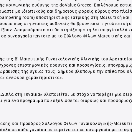
ής κοινωνικής ευθύνης της doValue Greece. Επιλέγουμε εστι
μαστε με ιδιωτικούς και δημόσιους φορείς κύρους στο πλαίσ
ampering room) υποστηρικτικής ιατρικής στη Μαιευτική και
ύουμε πως οι γυναίκες ασθενείς θα βρουν εκεί την ολιστική 
ίζουν. Δεσμευόμαστε ότι θα στηρίξουμε τη λειτουργία αλλά κ
, σε συνεργασία πάντοτε με το Σύλλογο Φίλων Μαιευτικής και
ής της Β’ Μαιευτικής Γυναικολογικής Κλινικής του Αρεταιείο
ύγχρονες επιστημονικές έρευνες και προσεγγίσεις, υπογραμμίζ
ωράκισης της υγείας τους. Σήμερα βλέπουμε την σπίθα που ε
ρα» ανέφερε χαρακτηριστικά».
Δίπλα στη Γυναίκα» υλοποιείται με στόχο να παρέχει μια σει
ι για ένα πρόγραμμα που εξελίσσεται διαρκώς και προσαρμόζ
τασης και Πρόεδρος Συλλόγου Φίλων Γυναικολογικής-Μαιευτι
ίπλα σε κάθε γυναίκα με καρκίνο και σε συνεργασία με το υψ