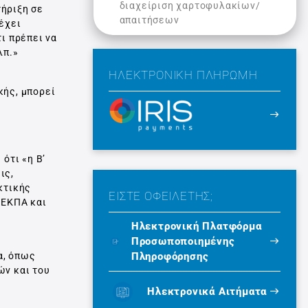
διαχείριση χαρτοφυλακίων/
τήριξη σε
απαιτήσεων
έχει
ι πρέπει να
λπ.»
ΗΛΕΚΤΡΟΝΙΚΉ ΠΛΗΡΩΜΉ
κής, μπορεί
ότι «η Β’
ις,
κτικής
ΕΙΣΤΕ ΟΦΕΙΛΕΤΗΣ;
 ΕΚΠΑ και
Ηλεκτρονική Πλατφόρμα
Προσωποποιημένης
Πληροφόρησης
α, όπως
ών και του
Ηλεκτρονικά Αιτήματα