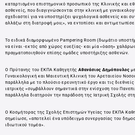
καταρτισμένο επιστημονικό προσωπικό της Κλινικής και ε
ασθενείς, που διαγιγνώσκονται στην κλινική με γυναικολο
σχεδιαστεί για να υποστηρίξει ψυχολογικά ασθενείς και συ
αλλάξω στη διατροφή μου;», να εντοπίσει και αντιμετωπίσε
Το ειδικά διαμορφωμένο Pampering Room (δωμάτιο υποστήρι
να είναι -εκτός από χώρος ευεξίας- και μία «όαση» χαλάρω
πραγματοποιηθούν επίσης ομάδες υποστήριξης ασθενών.
O Πρύτανης του ΕΚΠΑ Καθηγητής
Αθανάσιος Δημόπουλος
με
Γυναικολογική και Μαιευτική Κλινική του Αρεταιείου Νοσο
παράλληλα με το πλούσιο ερευνητικό έργο και τις διεθνεί
ιατρικής «συμβάλλουν σημαντικά στην ενίσχυση του Πανεπι
παράλληλα διατηρούν την παράδοση της Ιατρική Σχολής στ
Ο Κοσμήτορας της Σχολής Επιστημών Υγείας του ΕΚΠΑ Καθ
σημείωσε, «αποτελεί ένα υπόδειγμα συνεργασίας του δημοσ
ιδιωτικού τομέα».