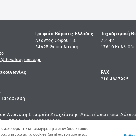
Γραφείο Βόρειας Ελλάδος
Ταχυδρομική Θ
ι
Λεόντος Σοφού 18,
75142
54625 Θεσσαλονίκη
17610 Καλλιθέα
το
e@dovaluegreece.gr
ικοινωνίας
FAX
210 4847995
Α
 Παρασκευή
ece Ανώνυμη Εταιρεία Διαχείρισης Απαιτήσεων από Δάνεια
Αρ. Γ.Ε.Μ.Η.:121602601000
να αναλύουμε την επισκεψιμότητα στον διαδικτυακό
σας σχετικά με τα cookies (με εξαίρεση όσα είναι
Ρυθμί