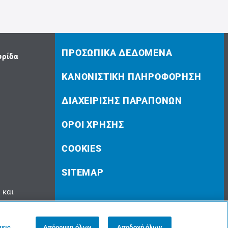
ΠΡΟΣΩΠΙΚΆ ΔΕΔΟΜΈΝΑ
υρίδα
ΚΑΝΟΝΙΣΤΙΚΉ ΠΛΗΡΟΦΌΡΗΣΗ
ΔΙΑΧΕΊΡΙΣΗΣ ΠΑΡΑΠΌΝΩΝ
ΌΡΟΙ ΧΡΉΣΗΣ
COOKIES
SITEMAP
 και
© 2023 doValue Greece
σεις
Απόρριψη όλων
Αποδοχή όλων