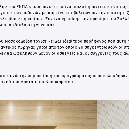
ολής του ΕΚΠΑ επεσήμανε ότι «είναι πολύ σημαντικές τέτοιες
γείας των ασθενών με καρκίνο και βελτιώνουν την ποιότητα 
εμελιώδους σημασίας». Συνεχάρη επίσης την πρόεδρο του Συλλ
λεσμα «δίπλα στη γυναίκα».
ου Νοσοκομείου τόνισε «είμαι ιδιαίτερα περήφανος που αυτή 
αντικός πυρήνας γύρω από τον οποίο θα συγκεντρωθούν οι υ
εν θα ωφεληθούν μόνον οι ασθενείς και οι συγγενείς τους αλ
τσιου, ενώ την παρουσίαση του προγράμματος παρακολούθησα
ωπικού του Αρεταίειου Νοσοκομείου.