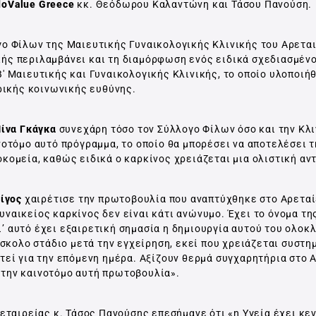
doValue Greece
κκ. Θεόδωρου Καλαντώνη και Τάσου Πανούση.
γο Φίλων της Μαιευτικής Γυναικολογικής Κλινικής του Αρετα
ής περιλαμβάνει και τη διαμόρφωση ενός ειδικά σχεδιασμέν
' Μαιευτικής και Γυναικολογικής Κλινικής, το οποίο υλοποιή
ιρικής κοινωνικής ευθύνης.
Μίνα Γκάγκα
συνεχάρη τόσο τον Σύλλογο Φίλων όσο και την Κλι
οτόμο αυτό πρόγραμμα, το οποίο θα μπορέσει να αποτελέσει τ
κομεία, καθώς ειδικά ο καρκίνος χρειάζεται μια ολιστική αν
ρίγος
χαιρέτισε την πρωτοβουλία που αναπτύχθηκε στο Αρεταί
ναικείος καρκίνος δεν είναι κάτι ανώνυμο. Έχει το όνομα τη
 Γι’ αυτό έχει εξαιρετική σημασία η δημιουργία αυτού του ολο
ύσκολο στάδιο μετά την εγχείρηση, εκεί που χρειάζεται συστη
εί για την επόμενη ημέρα. Αξίζουν θερμά συγχαρητήρια στο Α
την καινοτόμο αυτή πρωτοβουλία».
εταιρείας κ. Τάσος Πανούσης επεσήμανε ότι «η Υγεία έχει κε