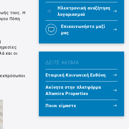
Ηλεκτρονική αναζήτηση
ζωής τους. Η
λογαριασμού
όγου Πόπη
Επικοινωνήστε μαζί
μας
η
πηρεσίες
λά και οι
ΔΕΙΤΕ ΑΚΟΜΑ
Εταιρική Κοινωνική Ευθύνη
ν εκπρόσωποι
Ακίνητα στην πλατφόρμα
Altamira Properties
Ποιοι είμαστε