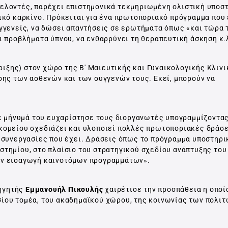
θελοντές, παρέχει επιστημονικά τεκμηριωμένη ολιστική υποσ
γικό καρκίνο. Πρόκειται για ένα πρωτοποριακό πρόγραμμα που 
γγενείς, να δώσει απαντήσεις σε ερωτήματα όπως «και τώρα τ
ι προβλήματα ύπνου, να ενθαρρύνει τη θεραπευτική άσκηση κ.
ξης) στον χώρο της Β' Μαιευτικής και Γυναικολογικής Κλινι
σης των ασθενών και των συγγενών τους. Εκεί, μπορούν να
 μήνυμά του ευχαρίστησε τους διοργανωτές υπογραμμίζοντας 
κομείου σχεδιάζει και υλοποιεί πολλές πρωτοποριακές δράσε
ς συνεργασίες που έχει. Δράσεις όπως το πρόγραμμα υποστηρι
στημίου, στο πλαίσιο του στρατηγικού σχεδίου ανάπτυξης του
ην εισαγωγή καινοτόμων προγραμμάτων».
ηγητής
Εμμανουήλ Πικουλής
χαιρέτισε την προσπάθεια η οποί
ίου τομέα, του ακαδημαϊκού χώρου, της κοινωνίας των πολιτ