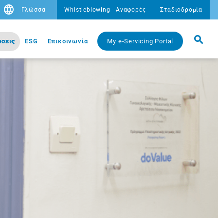
Γλώσσα
Whistleblowing - Αναφορές
Σταδιοδρομία
σεις
ESG
Eπικοινωνία
My e-Servicing Portal