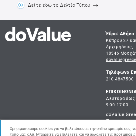
Δείτε εδώ το Δελτίο Τύπου
Έδρα: Αθήνα
Κύπρου 27 κα
Αρχιμήδους,
18346 Μοσχά
dovaluegreec
Τηλέφωνο Επ
210 4847500
ΕΠΙΚΟΙΝΩΝΙ
Δευτέρα έως
9:00-17:00
doValue Gre
Πιστώσεις - 
Χρησιμοποιούμε cookies για να βελτιώσουμε την online εμπειρία σας, 
τόπο μας κ.λπ. Μπορείτε να επιλέξετε και να αλλάξετε τις προτιμήσεις 