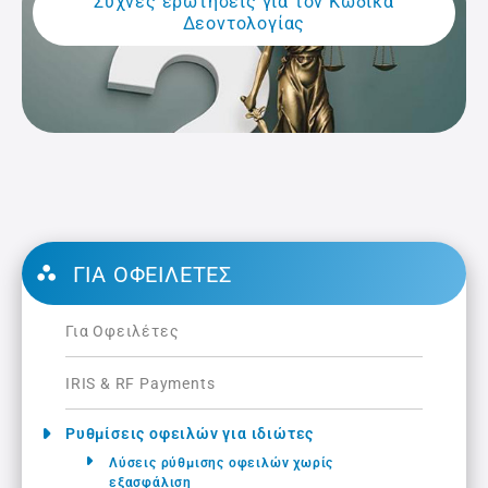
Συχνές ερωτήσεις για τον Κώδικα
Δεοντολογίας
ΓΙΑ ΟΦΕΙΛΈΤΕΣ
Για Οφειλέτες
IRIS & RF Payments
Ρυθμίσεις οφειλών για ιδιώτες
Λύσεις ρύθμισης οφειλών χωρίς
εξασφάλιση